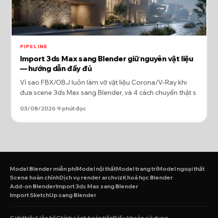
PIPELINE
Import 3ds Max sang Blender giữ nguyên vật liệu
— hướng dẫn đầy đủ
Vì sao FBX/OBJ luôn làm vỡ vật liệu Corona/V-Ray khi
đưa scene 3ds Max sang Blender, và 4 cách chuyển thật s
03/08/2026
·
9 phút đọc
Model Blender miễn phí
Model nội thất
Model trang trí
Model ngoại thất
Scene hoàn chỉnh
Dịch vụ render archviz
Khoá học Blender
Add-on Blender
Import 3ds Max sang Blender
Import SketchUp sang Blender
Giới thiệu
Liên hệ
Chính sách hoàn tiền
Điều khoản sử dụng