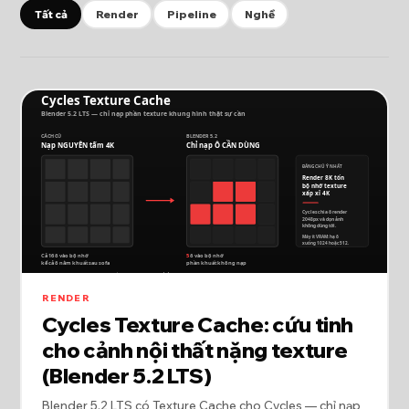
Tất cả
Render
Pipeline
Nghề
RENDER
Cycles Texture Cache: cứu tinh
cho cảnh nội thất nặng texture
(Blender 5.2 LTS)
Blender 5.2 LTS có Texture Cache cho Cycles — chỉ nạp