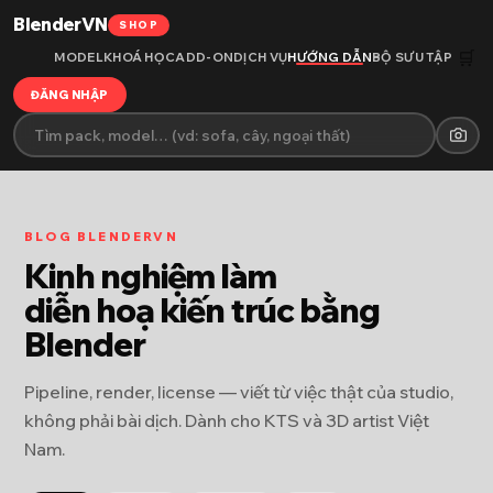
BlenderVN
SHOP
🛒
MODEL
KHOÁ HỌC
ADD-ON
DỊCH VỤ
HƯỚNG DẪN
BỘ SƯU TẬP
ĐĂNG NHẬP
BLOG BLENDERVN
Kinh nghiệm làm
diễn hoạ kiến trúc bằng
Blender
Pipeline, render, license — viết từ việc thật của studio,
không phải bài dịch. Dành cho KTS và 3D artist Việt
Nam.