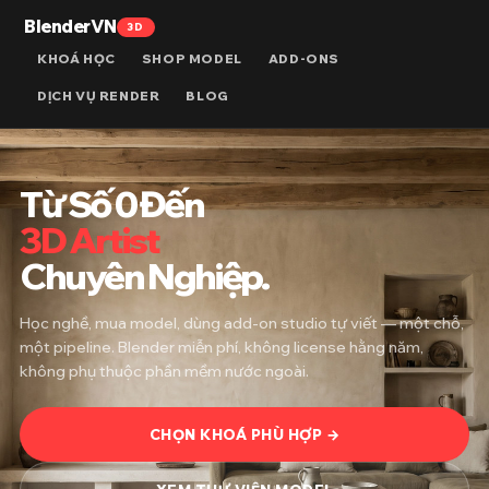
BlenderVN
3D
KHOÁ HỌC
SHOP MODEL
ADD-ONS
DỊCH VỤ RENDER
BLOG
Từ Số 0 Đến
3D Artist
Chuyên Nghiệp.
Học nghề, mua model, dùng add-on studio tự viết — một chỗ,
một pipeline. Blender miễn phí, không license hằng năm,
không phụ thuộc phần mềm nước ngoài.
CHỌN KHOÁ PHÙ HỢP →