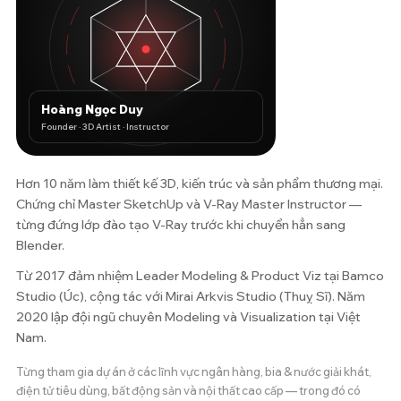
Hoàng Ngọc Duy
Founder · 3D Artist · Instructor
Hơn 10 năm làm thiết kế 3D, kiến trúc và sản phẩm thương mại.
Chứng chỉ Master SketchUp và V-Ray Master Instructor —
từng đứng lớp đào tạo V-Ray trước khi chuyển hẳn sang
Blender.
Từ 2017 đảm nhiệm Leader Modeling & Product Viz tại Bamco
Studio (Úc), cộng tác với Mirai Arkvis Studio (Thuỵ Sĩ). Năm
2020 lập đội ngũ chuyên Modeling và Visualization tại Việt
Nam.
Từng tham gia dự án ở các lĩnh vực ngân hàng, bia & nước giải khát,
điện tử tiêu dùng, bất động sản và nội thất cao cấp — trong đó có