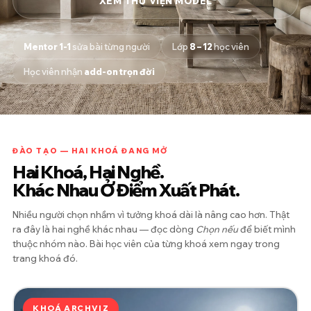
XEM THƯ VIỆN MODEL
Mentor 1-1
sửa bài từng người
Lớp
8 – 12
học viên
Học viên nhận
add-on trọn đời
ĐÀO TẠO — HAI KHOÁ ĐANG MỞ
Hai Khoá, Hai Nghề.
Khác Nhau Ở Điểm Xuất Phát.
Nhiều người chọn nhầm vì tưởng khoá dài là nâng cao hơn. Thật
ra đây là hai nghề khác nhau — đọc dòng
Chọn nếu
để biết mình
thuộc nhóm nào. Bài học viên của từng khoá xem ngay trong
trang khoá đó.
KHOÁ ARCHVIZ