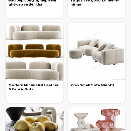
Đảo bếp công nghiệp kèm
Tủ quần áo gỗ sồi Lumiere -
ghế cao và đèn thả
hệ mở
25.000đ
25.000đ
Modern Minimalist Leather
Yves Small Sofa Minotti
& Fabric Sofa
25.000đ
25.000đ