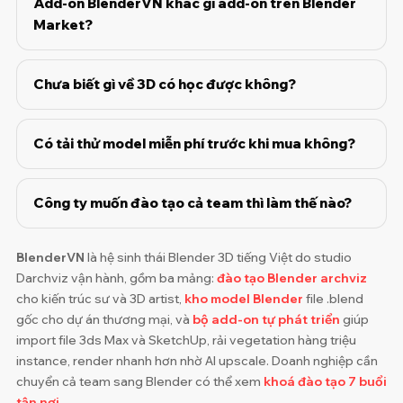
Add-on BlenderVN khác gì add-on trên Blender
Market?
Chưa biết gì về 3D có học được không?
Có tải thử model miễn phí trước khi mua không?
Công ty muốn đào tạo cả team thì làm thế nào?
BlenderVN
là hệ sinh thái Blender 3D tiếng Việt do studio
Darchviz vận hành, gồm ba mảng:
đào tạo Blender archviz
cho kiến trúc sư và 3D artist,
kho model Blender
file .blend
gốc cho dự án thương mại, và
bộ add-on tự phát triển
giúp
import file 3ds Max và SketchUp, rải vegetation hàng triệu
instance, render nhanh hơn nhờ AI upscale. Doanh nghiệp cần
chuyển cả team sang Blender có thể xem
khoá đào tạo 7 buổi
tận nơi
.