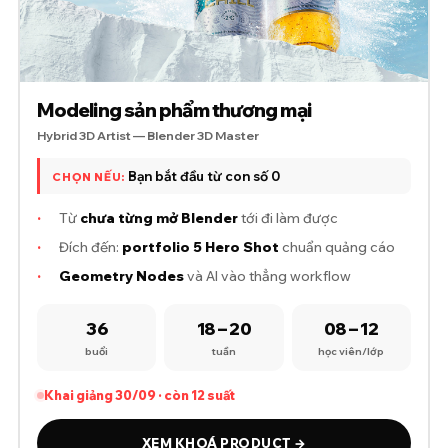
Modeling sản phẩm thương mại
Hybrid 3D Artist — Blender 3D Master
Bạn bắt đầu từ con số 0
CHỌN NẾU:
·
Từ
chưa từng mở Blender
tới đi làm được
·
Đích đến:
portfolio 5 Hero Shot
chuẩn quảng cáo
·
Geometry Nodes
và AI vào thẳng workflow
36
18 – 20
08 – 12
buổi
tuần
học viên/lớp
Khai giảng 30/09 · còn 12 suất
XEM KHOÁ PRODUCT →