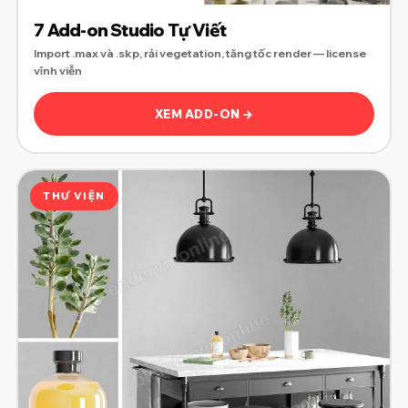
7 Add-on Studio Tự Viết
Import .max và .skp, rải vegetation, tăng tốc render — license
vĩnh viễn
XEM ADD-ON →
THƯ VIỆN