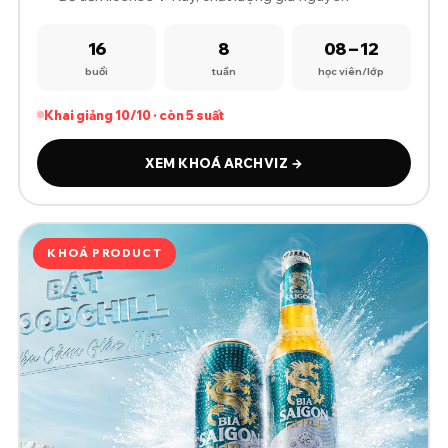
16
8
08 – 12
buổi
tuần
học viên/lớp
Khai giảng 10/10 · còn 5 suất
XEM KHOÁ ARCHVIZ →
KHOÁ PRODUCT