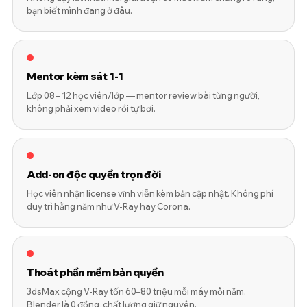
bạn biết mình đang ở đâu.
Mentor kèm sát 1-1
Lớp 08 – 12 học viên/lớp — mentor review bài từng người,
không phải xem video rồi tự bơi.
Add-on độc quyền trọn đời
Học viên nhận license vĩnh viễn kèm bản cập nhật. Không phí
duy trì hằng năm như V-Ray hay Corona.
Thoát phần mềm bản quyền
3dsMax cộng V-Ray tốn 60–80 triệu mỗi máy mỗi năm.
Blender là 0 đồng, chất lượng giữ nguyên.