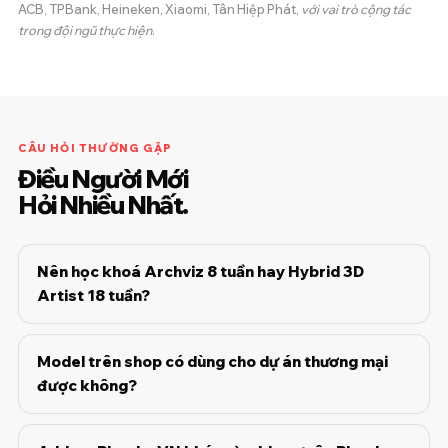
ACB, TPBank, Heineken, Xiaomi, Tân Hiệp Phát,
với vai trò cộng tác
trong đội ngũ thực hiện
.
CÂU HỎI THƯỜNG GẶP
Điều Người Mới
Hỏi Nhiều Nhất.
Nên học khoá Archviz 8 tuần hay Hybrid 3D
Artist 18 tuần?
Model trên shop có dùng cho dự án thương mại
được không?