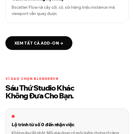
Bscatter Flow rải cây cối, cỏ, sỏi hàng triệu instance mà
viewport vẫn quay được.
XEM TẤT CẢ ADD-ON →
VÌ SAO CHỌN BLENDERVN
Sáu Thứ Studio Khác
Không Đưa Cho Bạn.
Lộ trình từ số 0 đến nhận việc
Không dạy lắt nhắt. Mỗi giai đoạn có mốc kiểm chứng rõ ràng,