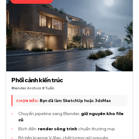
Phối cảnh kiến trúc
Blender Archviz 8 Tuần
Bạn đã làm SketchUp hoặc 3dsMax
CHỌN NẾU:
·
Chuyển pipeline sang Blender,
giữ nguyên kho file
cũ
·
Đích đến:
render công trình
chuẩn thương mại
·
Bỏ tiền license V-Ray, chất lượng giữ nguyên