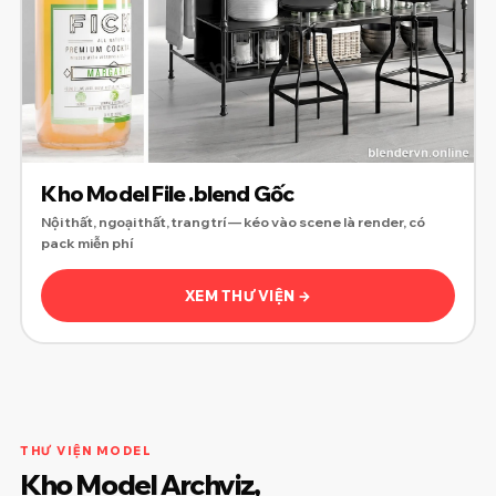
Kho Model File .blend Gốc
Nội thất, ngoại thất, trang trí — kéo vào scene là render, có
pack miễn phí
XEM THƯ VIỆN →
THƯ VIỆN MODEL
Kho Model Archviz,