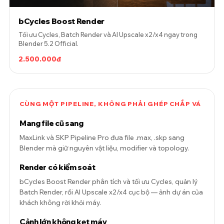
bCycles Boost Render
Tối ưu Cycles, Batch Render và AI Upscale x2/x4 ngay trong
Blender 5.2 Official.
2.500.000đ
CÙNG MỘT PIPELINE, KHÔNG PHẢI GHÉP CHẮP VÁ
Mang file cũ sang
MaxLink và SKP Pipeline Pro đưa file .max, .skp sang
Blender mà giữ nguyên vật liệu, modifier và topology.
Render có kiểm soát
bCycles Boost Render phân tích và tối ưu Cycles, quản lý
Batch Render, rồi AI Upscale x2/x4 cục bộ — ảnh dự án của
khách không rời khỏi máy.
Cảnh lớn không kẹt máy