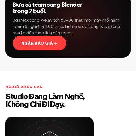
Đưa cả team sang Blender
trong 7 buổi.
3dsMax cộng V-Ray tốn 60–80 triệu mỗi máy mỗi năm.
Team 5 người là 400 triệu. Lịch học do công ty sắp xếp,
studio đến theo lịch của team.
NHẬN BÁO GIÁ →
NGƯỜI ĐỨNG SAU
Studio Đang Làm Nghề,
Không Chỉ Đi Dạy.