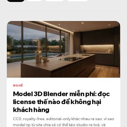
NGHỀ
Model 3D Blender miễn phí: đọc
license thế nào để không hại
khách hàng
CC0, royalty-free, editorial-only khác nhau ra sao, vì sao
model rip từ site chia sẻ có thể kéo studio ra toà, và