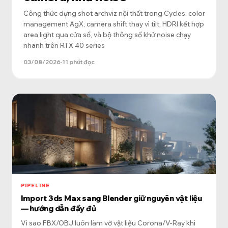
Công thức dựng shot archviz nội thất trong Cycles: color
management AgX, camera shift thay vì tilt, HDRI kết hợp
area light qua cửa sổ, và bộ thông số khử noise chạy
nhanh trên RTX 40 series
03/08/2026
·
11 phút đọc
PIPELINE
Import 3ds Max sang Blender giữ nguyên vật liệu
— hướng dẫn đầy đủ
Vì sao FBX/OBJ luôn làm vỡ vật liệu Corona/V-Ray khi