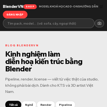
BlenderVN
🛒
MODEL
KHOÁ HỌC
ADD-ONS
HƯỚNG DẪN
SHOP
ĐĂNG NHẬP
BLOG BLENDERVN
Kinh nghiệm làm
diễn hoạ kiến trúc bằng
Blender
Pipeline, render, license — viết từ việc thật của studio,
không phải bài dịch. Dành cho KTS và 3D artist Việt
Nam.
Tất cả
Nghề
Render
Pipeline