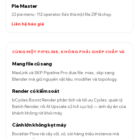
Pie Master
22 pie menu · 112 operator. Kéo thả một file ZIP là chạy.
Liên hệ báo giá
CÙNG MỘT PIPELINE, KHÔNG PHẢI GHÉP CHẮP VÁ
Mang file cũ sang
MaxLink và SKP Pipeline Pro đưa file .max, .skp sang
Blender mà giữ nguyên vật liệu, modifier và topology.
Render có kiểm soát
bCycles Boost Render phân tích và tối ưu Cycles, quản lý
Batch Render, rồi AI Upscale x2/x4 cục bộ — ảnh dự án của
khách không rời khỏi máy.
Cảnh lớn không kẹt máy
Bscatter Flow rải cây cối, cỏ, sỏi hàng triệu instance mà