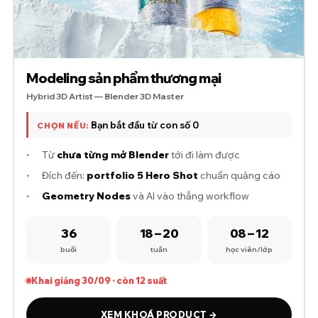
Modeling sản phẩm thương mại
Hybrid 3D Artist — Blender 3D Master
Bạn bắt đầu từ con số 0
CHỌN NẾU:
·
Từ
chưa từng mở Blender
tới đi làm được
·
Đích đến:
portfolio 5 Hero Shot
chuẩn quảng cáo
·
Geometry Nodes
và AI vào thẳng workflow
36
18 – 20
08 – 12
buổi
tuần
học viên/lớp
Khai giảng 30/09 · còn 12 suất
XEM KHOÁ PRODUCT →