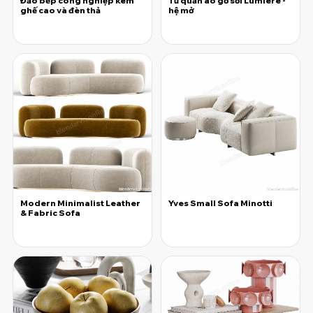
Đảo bếp công nghiệp kèm
Tủ quần áo gỗ sồi Lumiere -
ghế cao và đèn thả
hệ mở
25.000đ
25.000đ
Modern Minimalist Leather
Yves Small Sofa Minotti
& Fabric Sofa
25.000đ
25.000đ