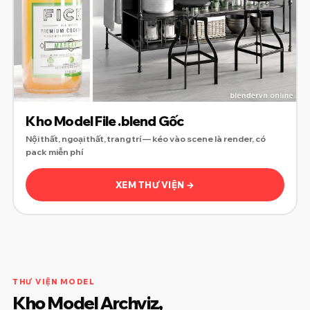
Kho Model File .blend Gốc
Nội thất, ngoại thất, trang trí — kéo vào scene là render, có
pack miễn phí
XEM THƯ VIỆN →
THƯ VIỆN MODEL
Kho Model Archviz,