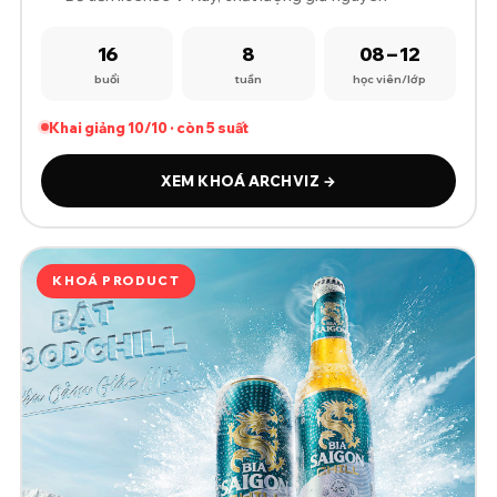
16
8
08 – 12
buổi
tuần
học viên/lớp
Khai giảng 10/10 · còn 5 suất
XEM KHOÁ ARCHVIZ →
KHOÁ PRODUCT