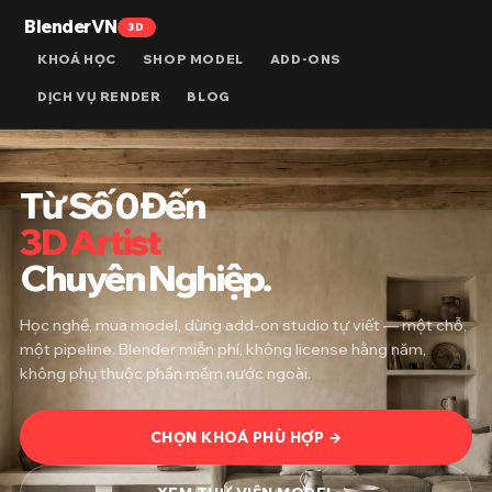
BlenderVN
3D
KHOÁ HỌC
SHOP MODEL
ADD-ONS
DỊCH VỤ RENDER
BLOG
Từ Số 0 Đến
3D Artist
Chuyên Nghiệp.
Học nghề, mua model, dùng add-on studio tự viết — một chỗ,
một pipeline. Blender miễn phí, không license hằng năm,
không phụ thuộc phần mềm nước ngoài.
CHỌN KHOÁ PHÙ HỢP →