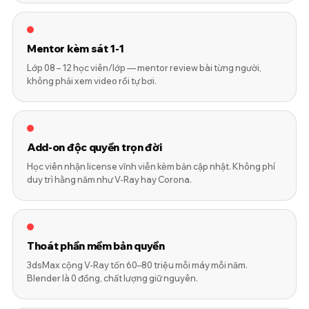
Mentor kèm sát 1-1
Lớp 08 – 12 học viên/lớp — mentor review bài từng người,
không phải xem video rồi tự bơi.
Add-on độc quyền trọn đời
Học viên nhận license vĩnh viễn kèm bản cập nhật. Không phí
duy trì hằng năm như V-Ray hay Corona.
Thoát phần mềm bản quyền
3dsMax cộng V-Ray tốn 60–80 triệu mỗi máy mỗi năm.
Blender là 0 đồng, chất lượng giữ nguyên.