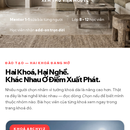
XEM THƯ VIỆN MODEL
Mentor 1-1
sửa bài từng người
Lớp
8 – 12
học viên
Học viên nhận
add-on trọn đời
ĐÀO TẠO — HAI KHOÁ ĐANG MỞ
Hai Khoá, Hai Nghề.
Khác Nhau Ở Điểm Xuất Phát.
Nhiều người chọn nhầm vì tưởng khoá dài là nâng cao hơn. Thật
ra đây là hai nghề khác nhau — đọc dòng
Chọn nếu
để biết mình
thuộc nhóm nào. Bài học viên của từng khoá xem ngay trong
trang khoá đó.
KHOÁ ARCHVIZ