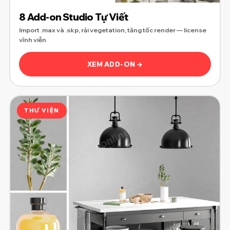
8 Add-on Studio Tự Viết
Import .max và .skp, rải vegetation, tăng tốc render — license
vĩnh viễn
XEM ADD-ON →
THƯ VIỆN