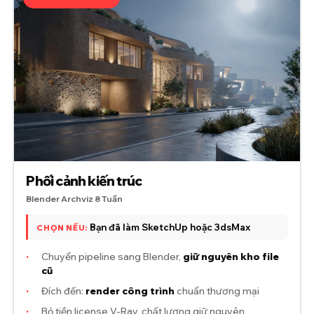
Phối cảnh kiến trúc
Blender Archviz 8 Tuần
Bạn đã làm SketchUp hoặc 3dsMax
CHỌN NẾU:
·
Chuyển pipeline sang Blender,
giữ nguyên kho file
cũ
·
Đích đến:
render công trình
chuẩn thương mại
·
Bỏ tiền license V-Ray, chất lượng giữ nguyên