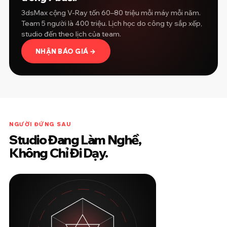
3dsMax cộng V-Ray tốn 60–80 triệu mỗi máy mỗi năm.
Team 5 người là 400 triệu. Lịch học do công ty sắp xếp,
studio đến theo lịch của team.
NHẬN BÁO GIÁ →
NGƯỜI ĐỨNG SAU
Studio Đang Làm Nghề,
Không Chỉ Đi Dạy.