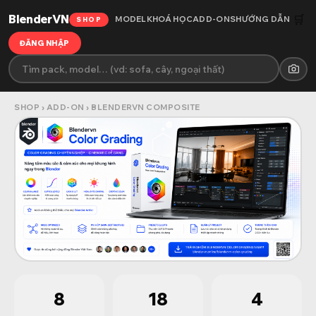
BlenderVN
🛒
MODEL
KHOÁ HỌC
ADD-ONS
HƯỚNG DẪN
SHOP
ĐĂNG NHẬP
SHOP
›
ADD-ON
›
BLENDERVN COMPOSITE
8
18
4