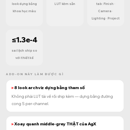
look dựng bằng
LUT kèm sẵn
tab: Finish ·
khoa học màu
Camera ·
Lighting · Project
≤1.3e-4
sai lệch ship so
với thiết kế
ADD-ON NÀY LÀM ĐƯỢC GÌ
8 look archviz dựng bằng tham số
Không phải LUT tải về rồi ship kèm — dựng bằng đường
cong S per-channel.
Xoay quanh middle-grey THẬT của AgX