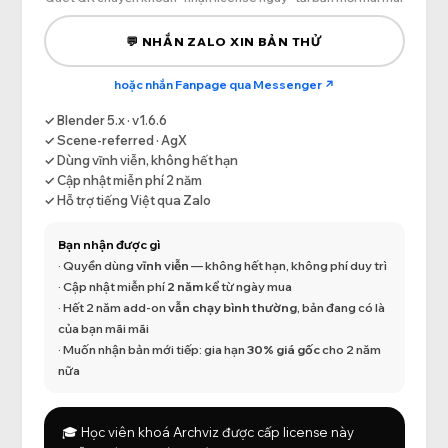
💬 NHẮN ZALO XIN BẢN THỬ
hoặc nhắn Fanpage qua Messenger ↗
✓ Blender 5.x · v1.6.6
✓ Scene-referred · AgX
✓ Dùng vĩnh viễn, không hết hạn
✓ Cập nhật miễn phí 2 năm
✓ Hỗ trợ tiếng Việt qua Zalo
Bạn nhận được gì
· Quyền dùng
vĩnh viễn
— không hết hạn, không phí duy trì
· Cập nhật miễn phí
2 năm
kể từ ngày mua
· Hết 2 năm add-on
vẫn chạy bình thường
, bản đang có là
của bạn mãi mãi
· Muốn nhận bản mới tiếp: gia hạn
30% giá gốc
cho 2 năm
nữa
🎓 Học viên khoá Archviz được cấp license này