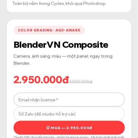
Toàn bộ nằm trong Cycles, khỏi qua Photoshop.
COLOR GRADING · AGX-AWARE
BlenderVN Composite
Camera, ánh sáng, màu — một panel, ngay trong
Blender.
2.950.000đ
3.500.000đ
🛒 MUA — 2.950.000đ
Quét QR chuyển khoản · nhận license ngay · tải bản mới mãi mãi