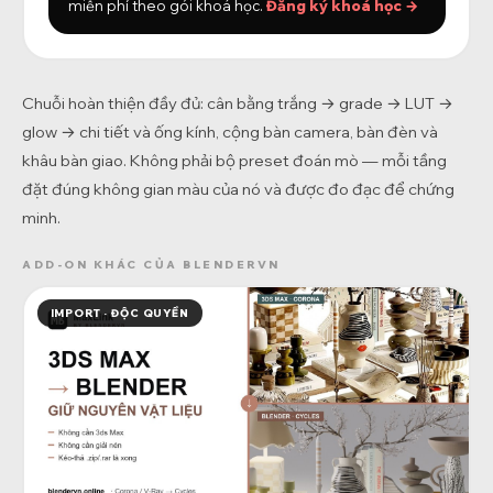
miễn phí theo gói khoá học.
Đăng ký khoá học →
Chuỗi hoàn thiện đầy đủ: cân bằng trắng → grade → LUT →
glow → chi tiết và ống kính, cộng bàn camera, bàn đèn và
khâu bàn giao. Không phải bộ preset đoán mò — mỗi tầng
đặt đúng không gian màu của nó và được đo đạc để chứng
minh.
ADD-ON KHÁC CỦA BLENDERVN
IMPORT · ĐỘC QUYỀN