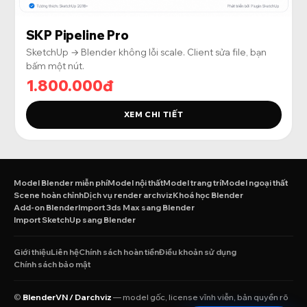
SKP Pipeline Pro
SketchUp → Blender không lỗi scale. Client sửa file, bạn
bấm một nút.
1.800.000đ
XEM CHI TIẾT
Model Blender miễn phí
Model nội thất
Model trang trí
Model ngoại thất
Scene hoàn chỉnh
Dịch vụ render archviz
Khoá học Blender
Add-on Blender
Import 3ds Max sang Blender
Import SketchUp sang Blender
Giới thiệu
Liên hệ
Chính sách hoàn tiền
Điều khoản sử dụng
Chính sách bảo mật
©
BlenderVN / Darchviz
— model gốc, license vĩnh viễn, bản quyền rõ