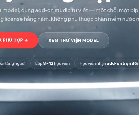
 model, dùng add-on studio tự viết — một chỗ, một pip
ng license hằng năm, không phụ thuộc phần mềm nước n
 PHÙ HỢP →
XEM THƯ VIỆN MODEL
ài từng người
Lớp
8 – 12
học viên
Học viên nhận
add-on trọn đời