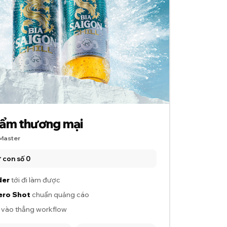
hẩm thương mại
 Master
 con số 0
der
tới đi làm được
ero Shot
chuẩn quảng cáo
 vào thẳng workflow