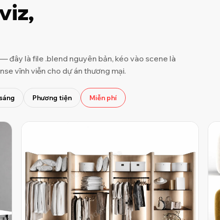
viz,
— đây là file .blend nguyên bản, kéo vào scene là
ense vĩnh viễn cho dự án thương mại.
sáng
Phương tiện
Miễn phí