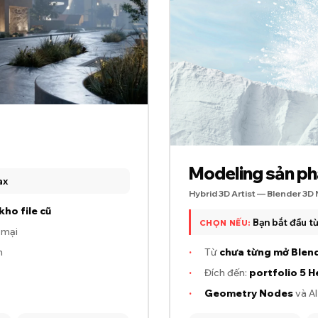
Modeling sản p
ax
Hybrid 3D Artist — Blender 3D
kho file cũ
Bạn bắt đầu từ
CHỌN NẾU:
 mại
n
·
Từ
chưa từng mở Blen
·
Đích đến:
portfolio 5 H
·
Geometry Nodes
và AI