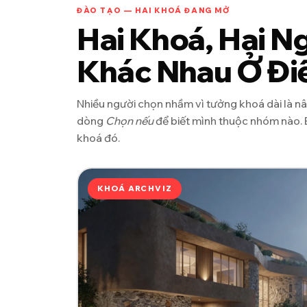
ĐÀO TẠO — HAI KHOÁ ĐANG MỞ
Hai Khoá, Hai N
Khác Nhau Ở Đi
Nhiều người chọn nhầm vì tưởng khoá dài là nâ
dòng
Chọn nếu
để biết mình thuộc nhóm nào. 
khoá đó.
KHOÁ ARCHVIZ