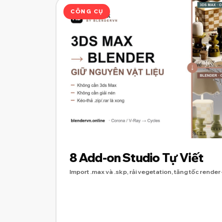
CÔNG CỤ
8 Add-on Studio Tự Viết
Import .max và .skp, rải vegetation, tăng tốc render