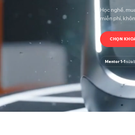
Học nghề, mua
miễn phí, khô
CHỌN KHOÁ
Mentor 1-1
sửa b