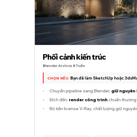
Phối cảnh kiến trúc
Blender Archviz 8 Tuần
Bạn đã làm SketchUp hoặc 3dsM
CHỌN NẾU:
·
Chuyển pipeline sang Blender,
giữ nguyên 
·
Đích đến:
render công trình
chuẩn thương
·
Bỏ tiền license V-Ray, chất lượng giữ nguyê