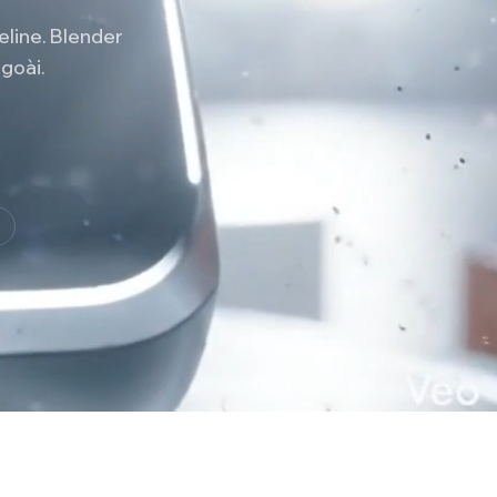
eline. Blender
goài.