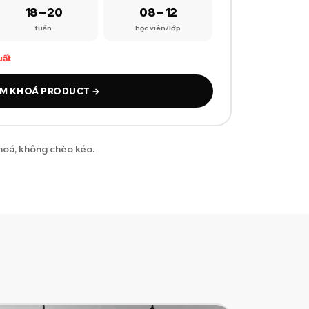
18 – 20
08 – 12
tuần
học viên/lớp
uất
M KHOÁ PRODUCT →
khoá, không chèo kéo.