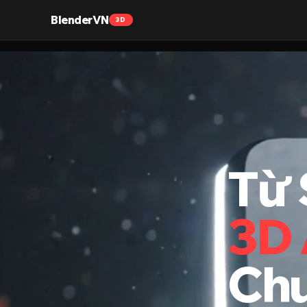
BlenderVN
3D
Từ 
3D 
Chu