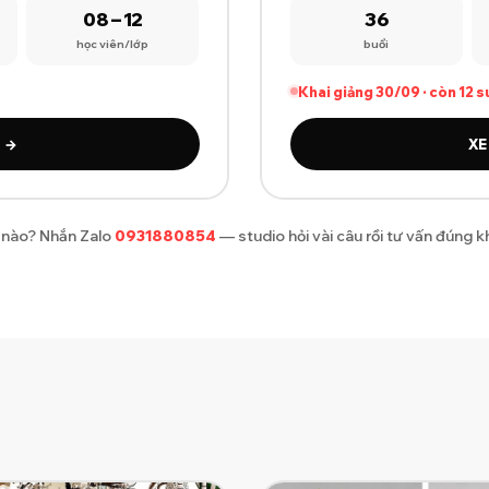
08 – 12
36
học viên/lớp
buổi
Khai giảng 30/09 · còn 12 s
 →
XE
 nào? Nhắn Zalo
0931880854
— studio hỏi vài câu rồi tư vấn đúng 