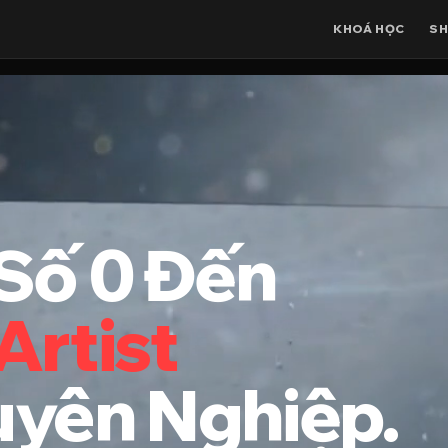
KHOÁ HỌC
SH
Số 0 Đến
Artist
yên Nghiệp.