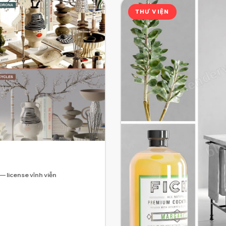
THƯ VIỆN
 — license vĩnh viễn