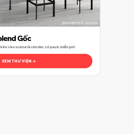
.blend Gốc
 — kéo vào scene là render, có pack miễn phí
XEM THƯ VIỆN →